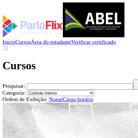
Início
Cursos
Área do estudante
Verificar certificado
Cursos
Pesquisar:
Categoria:
Ordem de Exibição:
Nome
Carga horária